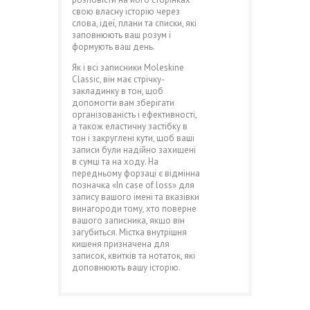
свою власну історію через
слова, ідеї, плани та списки, які
заповнюють ваш розум і
формують ваш день.
Як і всі записники Moleskine
Classic, він має стрічку-
закладинку в тон, щоб
допомогти вам зберігати
організованість і ефективності,
а також еластичну застібку в
тон і закруглені кути, щоб ваші
записи були надійно захищені
в сумці та на ходу. На
передньому форзаці є відмінна
позначка «In case of loss» для
запису вашого імені та вказівки
винагороди тому, хто поверне
вашого записника, якщо він
загубиться. Містка внутрішня
кишеня призначена для
записок, квитків та нотаток, які
доповнюють вашу історію.