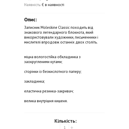
Наявність:
Є в наявності
Опис:
Записник Moleskine Classic походить від
знакового легендарного блокнота, який
використовували художники, письменники і
мислителі впродовж останніх двох століть.
міцна вологостійка обкладинка з
заокругленими кутами;
сторінки із безкислотного паперу;
закладинка;
еластична резинка-закривач;
велика внутрішня кишеня.
Кількість: