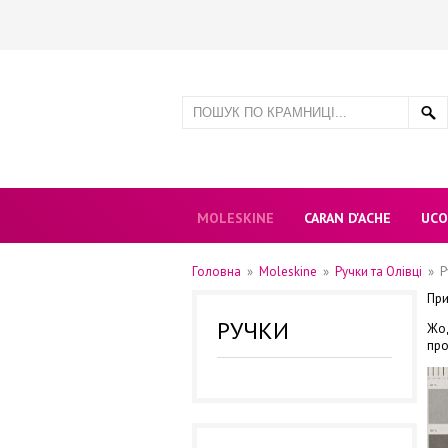
MOLESKINE
CARAN D'ACHE
UCO
Головна
»
Moleskine
»
Ручки та Олівці
»
Р
При
РУЧКИ
Жод
про