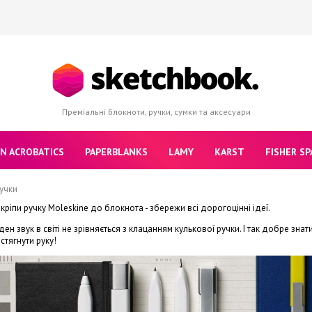
Преміальні блокноти, ручки, сумки та аксесуари
N ACROBATICS
PAPERBLANKS
LAMY
KARST
FISHER SP
учки
кріпи ручку Moleskine до блокнота - збережи всі дорогоцінні ідеї.
ен звук в світі не зрівняється з клацанням кулькової ручки. І так добре знат
стягнути руку!