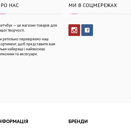
РО НАС
МИ В СОЦМЕРЕЖАХ
кетчбук — це магазин товарів для
ашої творчості.
и ретельно перевіряємо наш
сортимент, щоб представити вам
ільки найкращі і найякісніші
аписники та аксесуари.
НФОРМАЦІЯ
БРЕНДИ