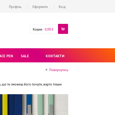
Профіль
Оформити
Вхід
Кошик
-
0,00 ₴
ACE PEN
SALE
КОНТАКТИ
Повернутись
и, що ти зможеш його почути, варто тільки