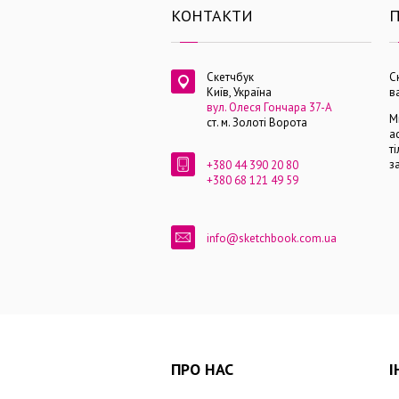
КОНТАКТИ
П
Скетчбук
С
Київ, Україна
в
вул. Олеся Гончара 37-А
М
ст. м. Золоті Ворота
а
т
з
+380 44 390 20 80
+380 68 121 49 59
info@sketchbook.com.ua
ПРО НАС
І