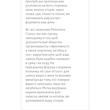
пристрій, що пропонує вам
розповісти на його сторінках
свою власну історію через
слова, ідеї, плани та списки, які
заповнюють ваш розум і
формують ваш день.
Як і всі записники Moleskine
Classic, він має стрічку-
закладинку в тон, щоб
допомогти вам зберігати
організованість і ефективності,
а також еластичну застібку в
тон і закруглені кути, щоб ваші
записи були надійно захищені
в сумці і на ходу. На
передньому форзаці є відмінна
позначка «In case of loss» для
запису вашого імені та вказівки
винагороди тому, хто поверне
вашого записника, якщо він
загубиться. Містка внутрішня
кишеня призначена для
записок, квитків та нотаток, які
доповнюють вашу історію.