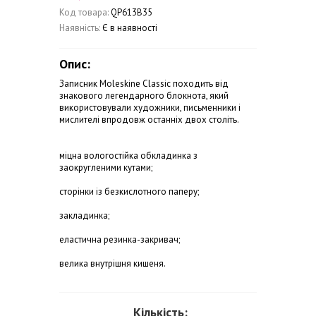
Код товара:
QP613B35
Наявність:
Є в наявності
Опис:
Записник Moleskine Classic походить від
знакового легендарного блокнота, який
використовували художники, письменники і
мислителі впродовж останніх двох століть.
міцна вологостійка обкладинка з
заокругленими кутами;
сторінки із безкислотного паперу;
закладинка;
еластична резинка-закривач;
велика внутрішня кишеня.
Кількість: